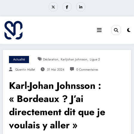
Aller
au
contenu
,
,
Actualité
Déclaration
Karl-Johan Johnsson
Ligue 2
Quentin Mallet
31 Mai 2024
0 Commentaires
Karl-Johan Johnsson :
« Bordeaux ? J’ai
directement dit que je
voulais y aller »