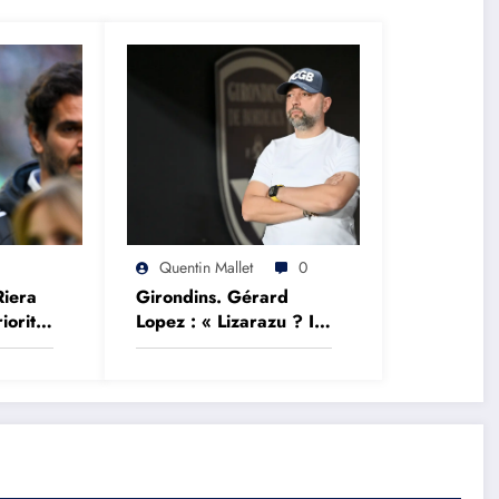
Quentin Mallet
0
Riera
Girondins. Gérard
iorité
Lopez : « Lizarazu ? Il
ropéen
devrait parler de foot
plutôt que des choses
qu’il ne comprend
pas »