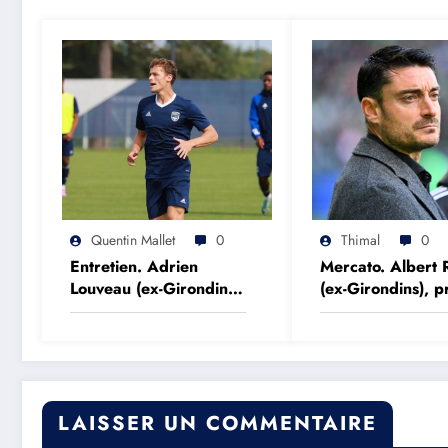
Quentin Mallet
0
Thimal
0
Entretien. Adrien
Mercato. Albert 
Louveau (ex-Girondins)
(ex-Girondins), pr
: « Si on avait mieux
d’un top club eu
négocié une période,
on aurait peut être
réalisé l’impensable »
LAISSER UN COMMENTAIRE