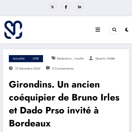
Aller
au
contenu
,
Actualité
UNE
Déclaration
Insolite
Quentin Mallet
10 Décembre 2024
0 Commentaires
Girondins. Un ancien
coéquipier de Bruno Irles
et Dado Prso invité à
Bordeaux