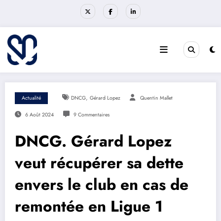
Aller
au
contenu
,
Actualité
DNCG
Gérard Lopez
Quentin Mallet
6 Août 2024
9 Commentaires
DNCG. Gérard Lopez
veut récupérer sa dette
envers le club en cas de
remontée en Ligue 1