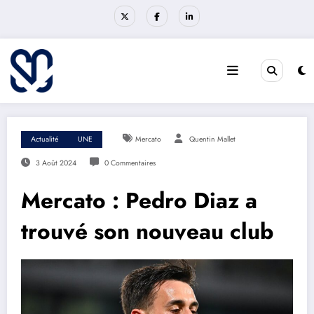
Aller
au
contenu
Actualité
UNE
Mercato
Quentin Mallet
3 Août 2024
0 Commentaires
Mercato : Pedro Diaz a
trouvé son nouveau club