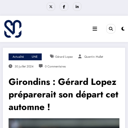
Aller
au
contenu
Actualité
UNE
Gérard Lopez
Quentin Mallet
30 Juillet 2024
0 Commentaires
Girondins : Gérard Lopez
préparerait son départ cet
automne !