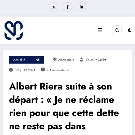
Aller
au
contenu
Actualité
UNE
Albert Riera
Quentin Mallet
29 Juillet 2024
0 Commentaires
Albert Riera suite à son
départ : « Je ne réclame
rien pour que cette dette
ne reste pas dans