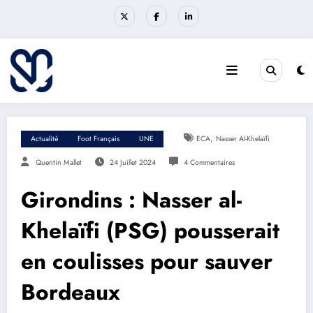
Aller
au
contenu
,
Actualité
Foot Français
UNE
ECA
Nasser Al-Khelaïfi
Quentin Mallet
24 Juillet 2024
4 Commentaires
Girondins : Nasser al-
Khelaïfi (PSG) pousserait
en coulisses pour sauver
Bordeaux