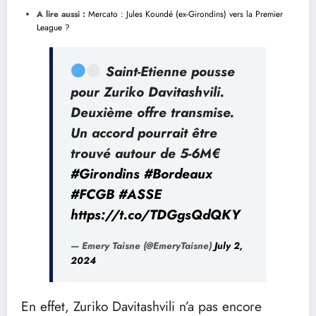
A lire aussi :
Mercato : Jules Koundé (ex-Girondins) vers la Premier
League ?
Saint-Etienne pousse
pour Zuriko Davitashvili.
Deuxième offre transmise.
Un accord pourrait être
trouvé autour de 5-6M€
#Girondins
#Bordeaux
#FCGB
#ASSE
https://t.co/TDGgsQdQKY
— Emery Taisne (@EmeryTaisne)
July 2,
2024
En effet, Zuriko Davitashvili n’a pas encore