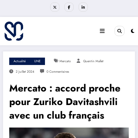
Aller
au
contenu
Actualité
UNE
Mercato
Quentin Mallet
2 Juillet 2024
0 Commentaires
Mercato : accord proche
pour Zuriko Davitashvili
avec un club français