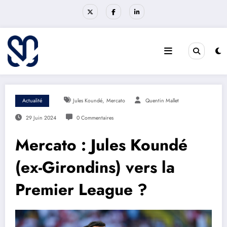
Aller
au
contenu
,
Actualité
Jules Koundé
Mercato
Quentin Mallet
29 Juin 2024
0 Commentaires
Mercato : Jules Koundé
(ex-Girondins) vers la
Premier League ?