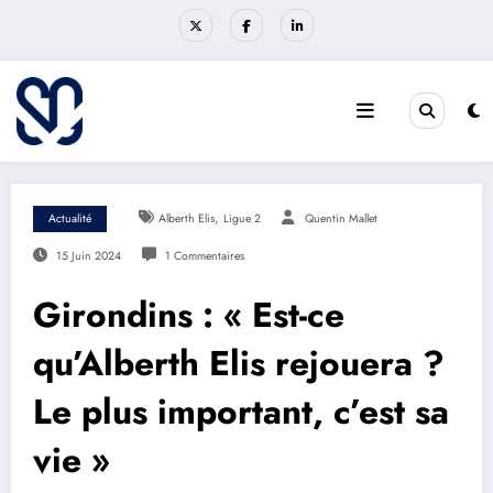
Aller
au
contenu
,
Actualité
Alberth Elis
Ligue 2
Quentin Mallet
15 Juin 2024
1 Commentaires
Girondins : « Est-ce
qu’Alberth Elis rejouera ?
Le plus important, c’est sa
vie »