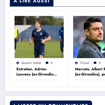
A LIRE AUSSI
Quentin Mallet
0
Thimal
0
Entretien. Adrien
Mercato. Albert 
Louveau (ex-Girondins)
(ex-Girondins), pr
: « Si on avait mieux
d’un top club eu
négocié une période,
on aurait peut être
réalisé l’impensable »