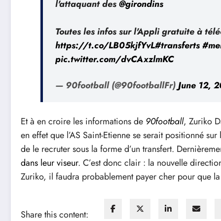
l'attaquant des
@girondins
Toutes les infos sur l'Appli gratuite à tél
https://t.co/LB05kjfYvL
#transferts
#me
pic.twitter.com/dvCAxzlmKC
— 90football (@90footballFr)
June 12, 
Et à en croire les informations de
90football
, Zuriko D
en effet que l’AS Saint-Etienne se serait positionné sur l
de le recruter sous la forme d’un transfert. Dernièrem
dans leur viseur
. C’est donc clair : la nouvelle directi
Zuriko, il faudra probablement payer cher pour que la 
Share this content: