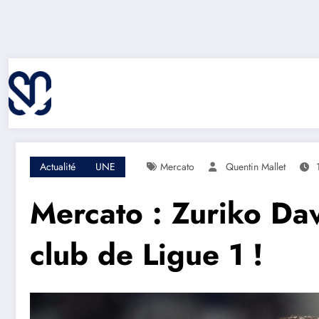
Aller
au
contenu
Actualité
UNE
Mercato
Quentin Mallet
Mercato : Zuriko Davi
club de Ligue 1 !