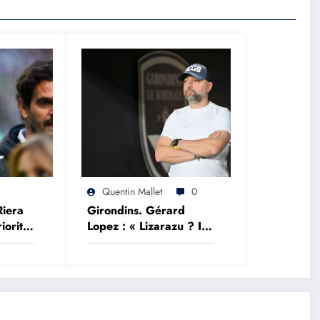
Quentin Mallet
0
Riera
Girondins. Gérard
iorité
Lopez : « Lizarazu ? Il
ropéen
devrait parler de foot
plutôt que des choses
qu’il ne comprend
pas »