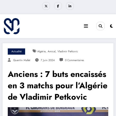
Aller
au
contenu
,
,
Actualité
Algérie
Amical
Vladimir Petkovic
Quentin Mallet
7 Juin 2024
0 Commentaires
Anciens : 7 buts encaissés
en 3 matchs pour l’Algérie
de Vladimir Petkovic