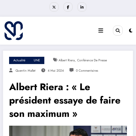
Aller
au
contenu
,
Actualité
UNE
Albert Riera
Conférence De Presse
Quentin Mallet
4 Mai 2024
0 Commentaires
Albert Riera : « Le
président essaye de faire
son maximum »