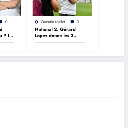
0
Quentin Mallet
0
rd
National 2. Gérard
u ? Il
Lopez donne les 3
 foot
raisons de croire en la
hoses
montée
d