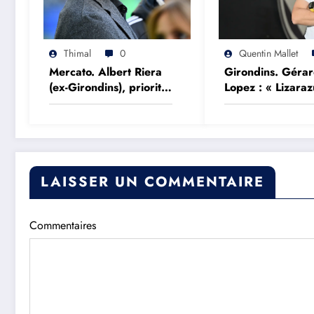
Thimal
0
Quentin Mallet
Mercato. Albert Riera
Girondins. Géra
(ex-Girondins), priorité
Lopez : « Lizaraz
d’un top club européen
devrait parler de
plutôt que des c
qu’il ne compren
pas »
LAISSER UN COMMENTAIRE
Commentaires