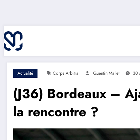
Aller
au
contenu
Actualité
Corps Arbitral
Quentin Mallet
30 
(J36) Bordeaux – Aja
la rencontre ?