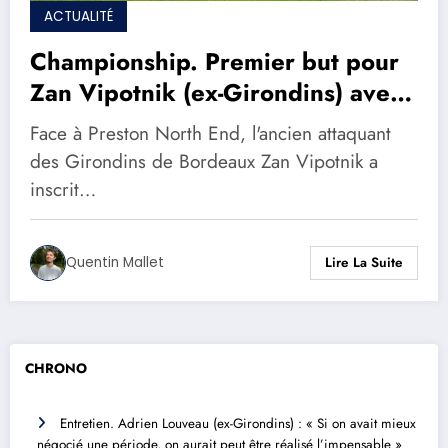
ACTUALITÉ
Championship. Premier but pour
Zan Vipotnik (ex-Girondins) avec
Swansea City
Face à Preston North End, l'ancien attaquant
des Girondins de Bordeaux Zan Vipotnik a
inscrit…
Quentin Mallet
Lire La Suite
CHRONO
Entretien. Adrien Louveau (ex-Girondins) : « Si on avait mieux
négocié une période, on aurait peut être réalisé l’impensable »