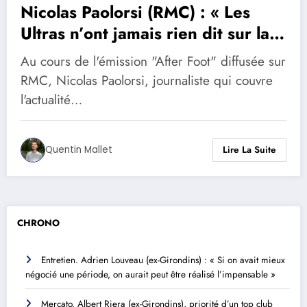
Nicolas Paolorsi (RMC) : « Les
Ultras n’ont jamais rien dit sur la
gestion de Gérard Lopez »
Au cours de l'émission "After Foot" diffusée sur
RMC, Nicolas Paolorsi, journaliste qui couvre
l'actualité…
Quentin Mallet
Lire La Suite
CHRONO
Entretien. Adrien Louveau (ex-Girondins) : « Si on avait mieux
négocié une période, on aurait peut être réalisé l’impensable »
Mercato. Albert Riera (ex-Girondins), priorité d’un top club